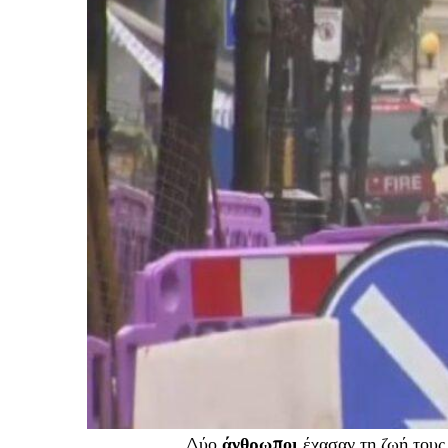
Δύο
άνθρωποι
έχασαν τη ζωή τους