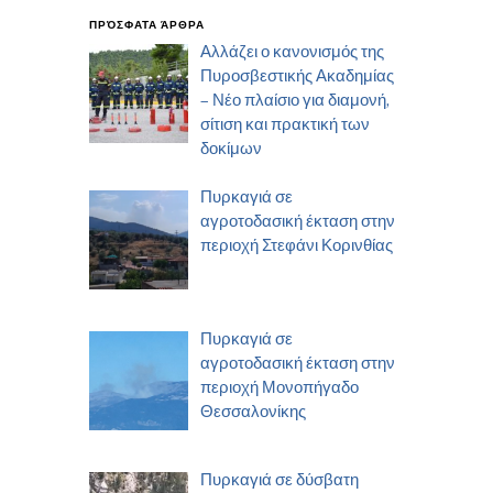
ΠΡΌΣΦΑΤΑ ΆΡΘΡΑ
Αλλάζει ο κανονισμός της
Πυροσβεστικής Ακαδημίας
– Νέο πλαίσιο για διαμονή,
σίτιση και πρακτική των
δοκίμων
Πυρκαγιά σε
αγροτοδασική έκταση στην
περιοχή Στεφάνι Κορινθίας
Πυρκαγιά σε
αγροτοδασική έκταση στην
περιοχή Μονοπήγαδο
Θεσσαλονίκης
Πυρκαγιά σε δύσβατη