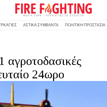
ΦΩΤΙΑ ΤΩΡΑ – ΠΥΡΚΑΓΙΕΣ ΣΕ ΕΞΕΛΙΞΗ
ΥΡΚΑΓΙΕΣ
ΑΣΤΙΚΑ ΣΥΜΒΑΝΤΑ
ΠΟΛΙΤΙΚΗ ΠΡΟΣΤΑΣΙΑ
1 αγροτοδασικές
ευταίο 24ωρο