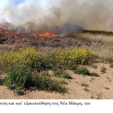
εση και κατ’ εξακολούθηση στη Νέα Μάκρη, του