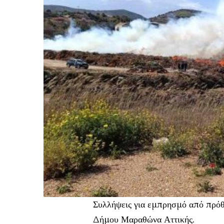
Συλλήψεις για εμπρησμό από πρόθ
Δήμου Μαραθώνα Αττικής.