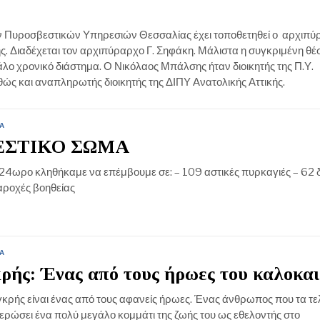
ων Πυροσβεστικών Υπηρεσιών Θεσσαλίας έχει τοποθετηθεί ο αρχιπ
. Διαδέχεται τον αρχιπύραρχο Γ. Σηφάκη. Μάλιστα η συγκριμένη θέ
λο χρονικό διάστημα. Ο Νικόλαος Μπάλσης ήταν διοικητής της Π.Υ.
ς και αναπληρωτής διοικητής της ΔΙΠΥ Ανατολικής Αττικής.
Α
ΕΣΤΙΚΟ ΣΩΜΑ
 24ωρο κληθήκαμε να επέμβουμε σε: – 109 αστικές πυρκαγιές – 62 
αροχές βοηθείας
Α
κρής: Ένας από τους ήρωες του καλοκαι
κρής είναι ένας από τους αφανείς ήρωες. Ένας άνθρωπος που τα τε
ιερώσει ένα πολύ μεγάλο κομμάτι της ζωής του ως εθελοντής στο