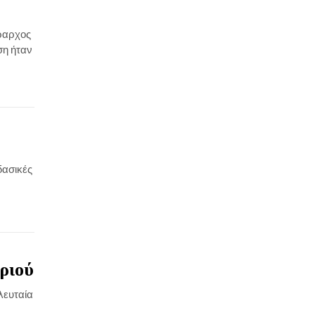
ύραρχος
ση ήταν
δασικές
ριού
λευταία