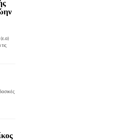
ής
ρώην
ε.α)
 τις
δασικές
ίκος