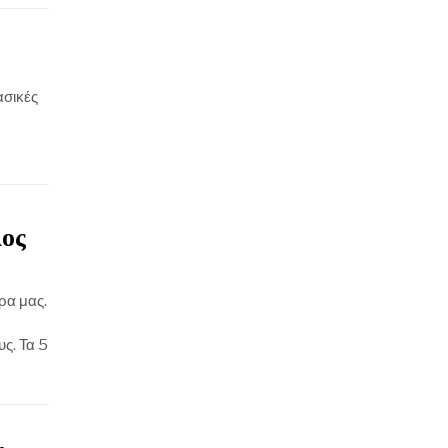
ασικές
λος
ρα μας.
ς. Τα 5