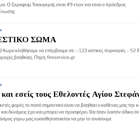
. Ο Σεραφείμ Τσιουγκρής είναι 49 ετών και είναι ο πρόεδρος
 Ένωσης
Α
ΕΣΤΙΚΟ ΣΩΜΑ
 24ωρο κληθήκαμε να επέμβουμε σε: – 123 αστικές πυρκαγιές – 52 
ροχές βοηθείας. Πηγη: fireservice.gr
Α
 και εσείς τους Εθελοντές Αγίου Στεφά
κετές φορές το ποσό σημαντικό είναι να βοηθάει ο καθένας μας την 
 και δυνάμεις έχει και μπορεί να προσφέρει. Θα ήταν λοιπόν άδικο ό
σμος γύρω μας ευαισθητοποιείται να μην το τονίσουμε