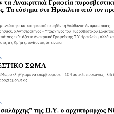
ν τα Ανακριτικά Γραφεία πυροσβεστικ
ς. Τα εύσημα στο Ηράκλειο από τον π
πνεύστηκε και έστησε από το μηδέν τη Διεύθυνση Αντιμετώπισης
σμού, ο Αντιστράτηγος – Υπαρχηγός του Πυροσβεστικού Σώματος (
άτσης εκθειάζει το Ανακριτικό Γραφείο της Π.Υ Ηρακλείου, αλλά και
ίες της Κρήτης, τονίζοντας ότι είναι οι
Α
ΕΣΤΙΚΟ ΣΩΜΑ
 24ωρο κληθήκαμε να επέμβουμε σε: – 104 αστικές πυρκαγιές – 65 
αροχές βοηθείας
Α
σαλάρχης” της Π.Υ. ο αρχιπύραρχος Ν