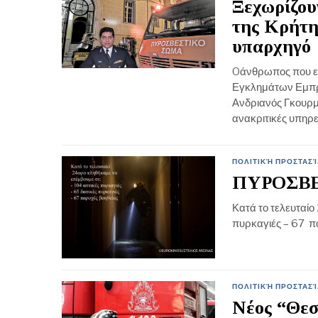
Ξεχωρίζου
της Κρήτη
υπαρχηγό
Oάνθρωπος που εμ
Εγκλημάτων Εμπρη
Ανδριανός Γκουρμπ
ανακριτικές υπηρεσ
ΠΟΛΙΤΙΚΉ ΠΡΟΣΤΑΣΊ
ΠΥΡΟΣΒ
Κατά το τελευταίο
πυρκαγιές – 67 π
ΠΟΛΙΤΙΚΉ ΠΡΟΣΤΑΣΊ
Νέος “Θεσ